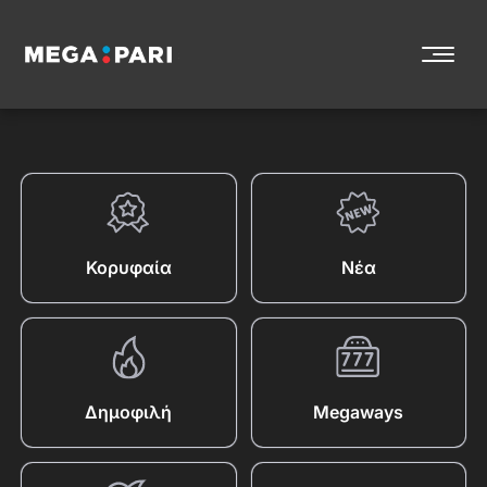
Κορυφαία
Νέα
Δημοφιλή
Megaways