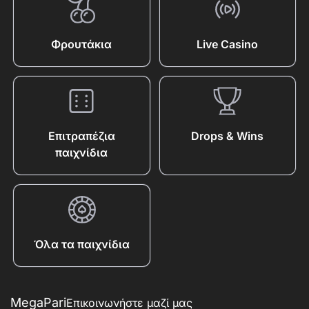
Φρουτάκια
Live Casino
Επιτραπέζια
Drops & Wins
παιχνίδια
Όλα τα παιχνίδια
MegaPari
Επικοινωνήστε μαζί μας